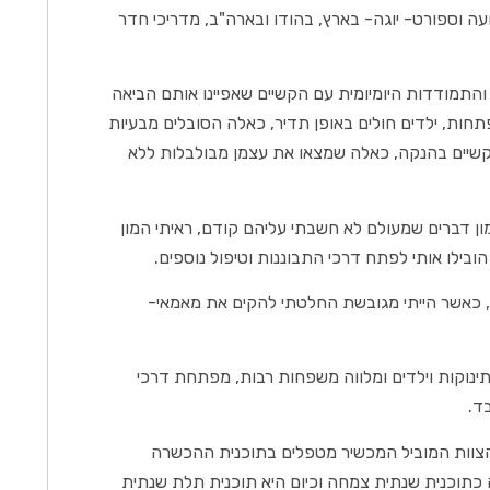
ועה וספורט- יוגה- בארץ, בהודו ובארה"ב, מדריכי חדר
 והתמודדות היומיומית עם הקשיים שאפיינו אותם הביאה
תחות, ילדים חולים באופן תדיר, כאלה הסובלים מבעיות
קשיים בהנקה, כאלה שמצאו את עצמן מבולבלות ללא
ון דברים שמעולם לא חשבתי עליהם קודם, ראיתי המון
ילו אותי לפתח דרכי התבוננות וטיפול נוספים.
תהליך הלמידה והפיתוח נמשך למעלה מעשור ובשנת 2008, כאשר הייתי מגובשת החלטתי להקים את מאמאי-
נוקות וילדים ומלווה משפחות רבות, מפתחת דרכי
ד.
 הצוות המוביל המכשיר מטפלים בתוכנית ההכשרה
 כתוכנית שנתית צמחה וכיום היא תוכנית תלת שנתית