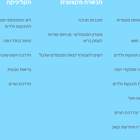
הכשרה מקצועית
הקליניקה
חות מוטורית
תוכניות חניכה
ליווי התפתחותי וספ
לתינוקות וילדים
מועדון המטפלים- מניחים יסודות
חושי
לעסק בריא
טיפול בחלל הפה
ינוקות וילדים
רוצים להצטרף לצוות המטפלים שלנו?
הדרכה וייעוץ שינה
 ותפקודי הפה
בריאות טבעית
תינוקות וילדים
הדרכת הורים
 וחולי
 והדרכת הורים
דה והפרעות קשב