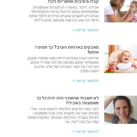
קבלו 5 סיבות אפשריות לכך!
אכילה, דיבור, נשימה- הן פעולות אוטומטיות
שמתפתחות באופן הדרגתי ברצף ההתפתחותי.
אנחנו לא חושבים שאנחנו צריכים ללמד אותם,
נדמה לנו שהן נרכשות מעצמם. מרגע לידתו
להמשך קריאה »
מאבקים בארוחת הערב? כך תפתרו
אותם!
ארוחת הערב אצלהם הייתה מאז ומתמיד מאבק,
וששאלתי אותם בפגישה מה הכי מטריד אותם,
הם דברו על קשיי האכילה של אלון. אלון בן
השנה מסרב
להמשך קריאה »
לא חשבתי שהשינוי הזה יהיה כל כך
משמעותי בשבילי!
לפני כמה חודשים החלטתי לעשות שינוי. אולי
תצחקו אבל אני חושבת שזה שינוי משמעותי-
לפחות בשבילי. החלטתי שבבוקר במקום לשתות
קפה על בטן ריקה, אני
להמשך קריאה »