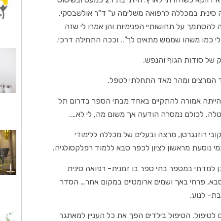
ה סינית במכללה לרפואה משלימה ע" ד"ר אולשבסקי.
ה להסתמך על תחושותיי הפנימיות והן אמרו לי שזה
 לי כמו משהו שממש מתאים לך".. וככה התחילה דרכי.
 של סודות הגוף והנפש.
חד המרצים ומהר מאד התחלתי לטפל.
ייתה אמורה להתקיים באחד מבתי הספר בדרום תל
לה. לכולם נמסרה הודעה אך משום מה, לי לא….
בי רוזנגרטן, מרצה ובעלים של מכללה ללימודי
י נוסעת מראשון לציון לכפר סבא ללמוד רפלקסולגיה.
כן למדתי במספר בתי ספר בו זמנית- רפואה סינית
 סבא, פרחי באך ושמים ארומטיים במקום אחר… הסדר
בת- לנוע.
לטיפול. הטיפול בילדים הפך את כל העניין למאתגר