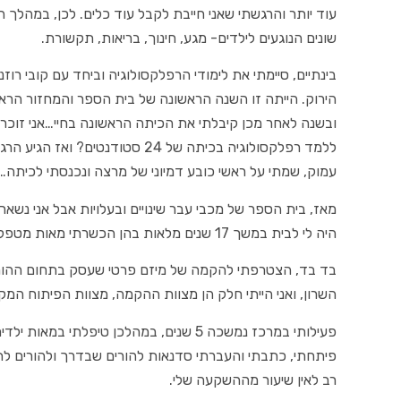
עוד יותר והרגשתי שאני חייבת לקבל עוד כלים. לכן, במהלך
שונים הנוגעים לילדים- מגע, חינוך, בריאות, תקשורת.
בינתיים, סיימתי את לימודי הרפלקסולוגיה וביחד עם קובי ר
הירוק. הייתה זו השנה הראשונה של בית הספר והמחזור הרא
ובשנה לאחר מכן קיבלתי את הכיתה הראשונה בחיי…אני זוכרת
ללמד רפלקסולוגיה בכיתה של 24 סטו
עמוק, שמתי על ראשי כובע דמיוני של מרצה ונכנסתי לכיתה…
מאז, בית הספר של מכבי עבר שינויים ובעלויות אבל אני נשא
היה לי לבית במשך 17 שנים מלאות בהן הכשרתי מאות מטפלים ברפלקסולוגיה בדרגות הסמכה שונות.
בד בד, הצטרפתי להקמה של מיזם פרטי שעסק בתחום ההורות
השרון, ואני הייתי חלק הן מצוות ההקמה, מצוות הפיתוח המק
פעילותי במרכז נמשכה 5 שנים, במהלכן טיפלתי
פיתחתי, כתבתי והעברתי סדנאות להורים שבדרך ולהורים לת
רב לאין שיעור מההשקעה שלי.