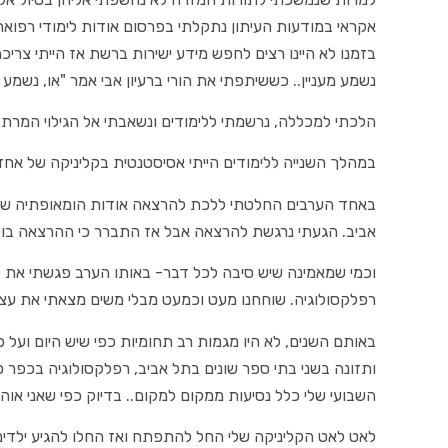
אקראי במודעות העיתון נתקלתי בפרסום אודות לימודי רפוא
בזמנו לא היינו רצים לחפש מידע ישירות ברשת אז הייתי צריכ
נשמע מעניין.. כששיתפתי את הורי ברעיון אבי אמר "או, נשמע
הלכתי למכללה, נרשמתי ללימודים ונשאבתי אל הגילוי המרתק
במהלך השנייה ללימודים הייתי אסיסטנטית בקליניקה של א
באחד הערבים החלטתי ללכת להרצאה אודות הומאופתיה שה
אביב. הגעתי נרגשת להרצאה אבל אז התברר כי ההרצאה בוט
וכמי שמאמינה שיש סיבה לכל דבר- באותו הערב פגשתי את קו
רפלקסולוגיה. שוחחנו מעט וכמעט מבלי משים מצאתי את עצמ
באותם השנים, לא היו מגמות רב תחומיות כפי שיש היום ועל 
ותזונה בשני בתי ספר שונים בתל אביב, רפלקסולוגיה בכפר
השבועי שלי כלל נסיעות ממקום למקום.. בדיוק כפי שאני אוה
לאט לאט הקליניקה שלי החל להתפתח ואז החלו להגיע ילדים 