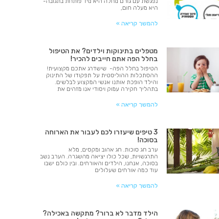
נפגשת עם גורם מחלה היא מיד פותחת בתגובה-
היא מעלה חום,
להמשך קריאה »
מטפלים בתינוקות וילדים? את הטיפול
בחלל הפה אתם חייבים להכיר!
הטיפול בחלל הפה- שישדרג אתכם מקצועית!
ההסתכלות ההוליסטית על תפקודו של התינוק
והילד הופכת אותנו אנשי המקצוע לבלשים.
בתהליך חקירה עמוק ויסודי אנו מזהים את
להמשך קריאה »
3 טיפים שיעזרו לכם לעבור את הארוחה
בסוכה!
ערב חג סוכות. חג אהוב ומקסים, מלא
התרגשויות, שכל כולו יציאה מהשגרה. הערב נשב
בסוכה, אנחנו, הילדים והאורחים. ובין כולם ישבו
עוד כמה אורחים שעלולים
להמשך קריאה »
הילד מדבר לא ברור? מתקשה באכילה?